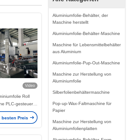
Aluminiumfolie-Behälter, der
Maschine herstellt
Aluminiumfolie-Behälter-Maschine
Maschine für Lebensmittelbehälter
aus Aluminium
Aluminiumfolie-Pup-Out-Maschine
Maschine zur Herstellung von
Aluminiumfolie
Video
Silberfolienbehältermaschine
iniumfolie Roll
Pop-up-Wax-Faltmaschine für
ne PLC-gesteuert
Papier
 Paket Abstoßung
e besten Preis
Maschine zur Herstellung von
Aluminiumfolienplatten
Aluminiumfolie-Behälter-Form