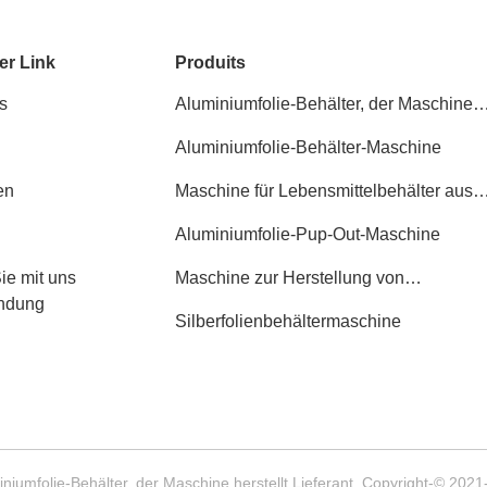
er Link
Produits
s
Aluminiumfolie-Behälter, der Maschine
herstellt
Aluminiumfolie-Behälter-Maschine
en
Maschine für Lebensmittelbehälter aus
Aluminium
Aluminiumfolie-Pup-Out-Maschine
ie mit uns
Maschine zur Herstellung von
indung
Aluminiumfolie
Silberfolienbehältermaschine
miniumfolie-Behälter, der Maschine herstellt Lieferant. Copyright-