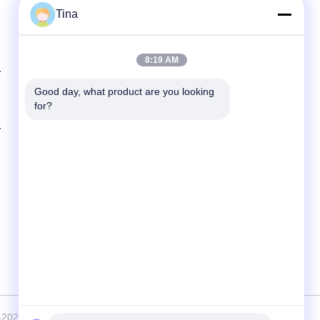
Tina
Schnelle Kontaktaufnahme
8:19 AM
Telefon
86-021-57600070-86 18930097829
Good day, what product are you looking 
for?
E-Mail-Adresse
tina@likee.com.cn
Anschrift
Nr. 780 Xinlin Road, Stadt Zhelin, Bezirk
Fengxian, Shanghai, China 201416
© 2021-2026 SHANGHAI LIKEE MACHINERY MOULD CO.,LTD . Alle