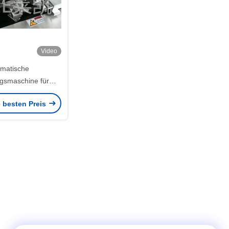
Video
matische
gsmaschine für
ie und Karton für
e besten Preis
2 Weißkarton