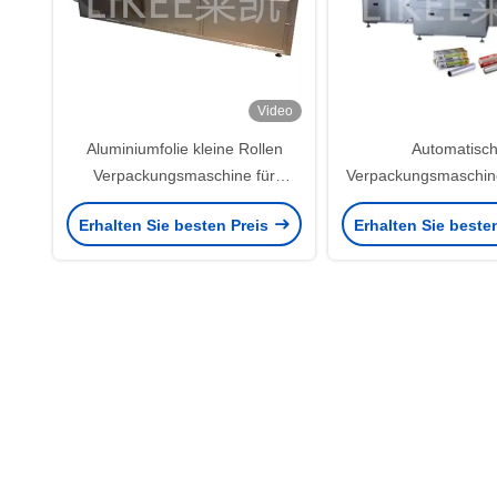
Video
Aluminiumfolie kleine Rollen
Automatisc
Verpackungsmaschine für
Verpackungsmaschine
Weißkarton 60 Kisten/min
Folien-Rollboxen f
Erhalten Sie besten Preis
Erhalten Sie beste
Karton mit einer Flä
g/m2