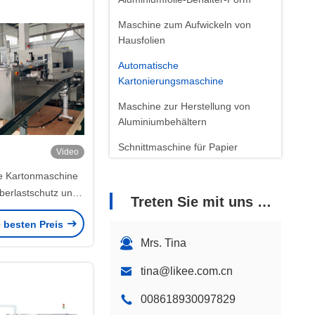
Maschine zum Aufwickeln von
Hausfolien
Automatische
Kartonierungsmaschine
Maschine zur Herstellung von
Aluminiumbehältern
Schnittmaschine für Papier
Video
Maschine zur Herstellung von
e Kartonmaschine
Aluminiumkrügen
erlastschutz und
Treten Sie mit uns in Verbindung
itsabdeckung
Aluminium-Cup-Machmaschine
e besten Preis
Aluminiumfolie-
Mrs. Tina
Boxenherstellungsmaschine
tina@likee.com.cn
Produktionslinie für Folienbehälter
008618930097829
Maschine zum Schlagen von