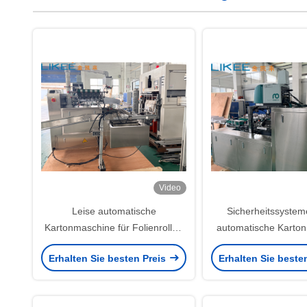
Video
Leise automatische
Sicherheitssysteme
Kartonmaschine für Folienrollen
automatische Karto
Geräuschpegel unter 80 dB
Abdeckung und Über
Erhalten Sie besten Preis
Erhalten Sie beste