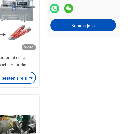
Lebensmittelbehältern
Maschine zum Falten von
Kunststofffolien
Kontakt jetzt
Filmbrechner
Video
automatische
schine für die
einer Folienrollen
e besten Preis
Kartons/min