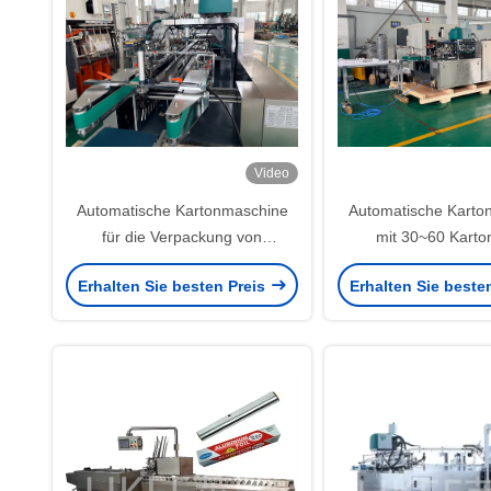
Video
Automatische Kartonmaschine
Automatische Karto
für die Verpackung von
mit 30~60 Karto
Aluminiumfolien in kleinen Rollen
Geschwindigke
Erhalten Sie besten Preis
Erhalten Sie beste
photoelektrische Er
schneller Umstellun
stabile Qualität der