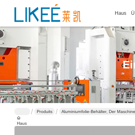
Haus
Ü
Ei
Produits
Aluminiumfolie-Behälter, Der Maschine 
Haus