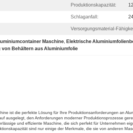
Produktionskapazität:
12
Schlaganfall:
24
Versorgungsmaterial-Fähigkei
luminiumcontainer Maschine
, 
Elektrische Aluminiumfolien
 von Behältern aus Aluminiumfolie
e ist die perfekte Lösung für Ihre Produktionsanforderungen an Alumini
arauf ausgelegt, den Anforderungen moderner Produktionsprozesse ger
rlässige und effiziente Maschine, die sich perfekt für Unternehmen eig
uktionskapazität sind nur einige der Merkmale, die sie von anderen M