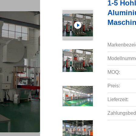
1-5 Hoh
Alumini
Maschin
Markenbezei
Modellnumme
MOQ:
Preis:
Lieferzeit:
Zahlungsbed