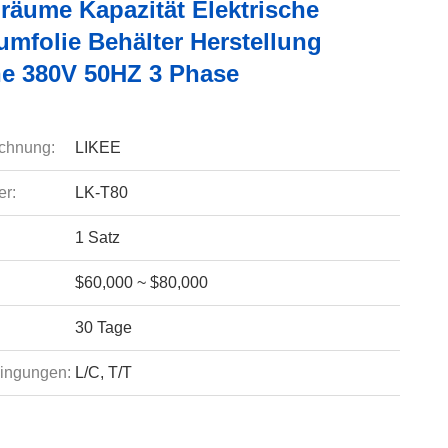
lräume Kapazität Elektrische
umfolie Behälter Herstellung
e 380V 50HZ 3 Phase
chnung:
LIKEE
r:
LK-T80
1 Satz
$60,000 ~ $80,000
30 Tage
ingungen:
L/C, T/T