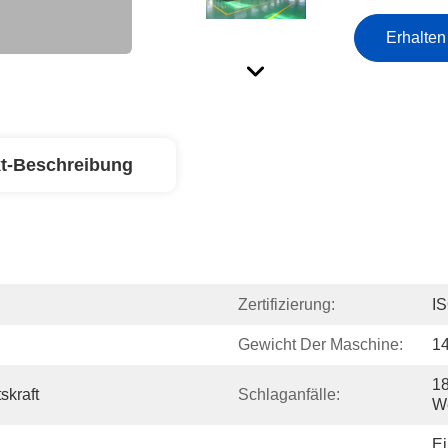
Erhalten
t-Beschreibung
Zertifizierung:
IS
Gewicht Der Maschine:
1
1
skraft
Schlaganfälle:
W
Ei