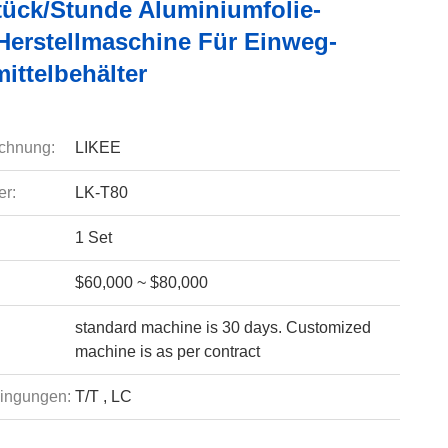
tück/Stunde Aluminiumfolie-
Herstellmaschine Für Einweg-
ittelbehälter
chnung:
LIKEE
r:
LK-T80
1 Set
$60,000 ~ $80,000
standard machine is 30 days. Customized
machine is as per contract
ingungen:
T/T , LC