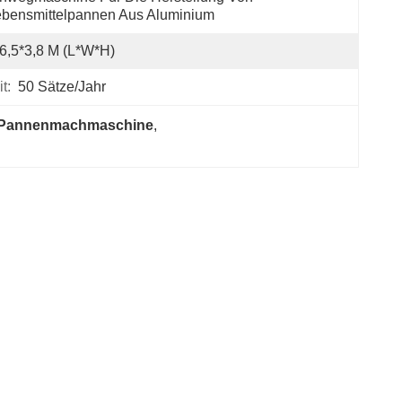
bensmittelpannen Aus Aluminium
6,5*3,8 M (L*W*H)
t:
50 Sätze/Jahr
e-Pannenmachmaschine
, 