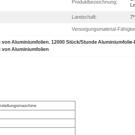
Produktbezeichnung:
Le
Landschaft:
7*
Versorgungsmaterial-Fähigkei
g von Aluminiumfolien
, 
12000 Stück/Stunde Aluminiumfoli
g von Aluminiumfolien
rstellungsmaschine