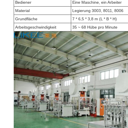
Bediener
Eine Maschine, ein Arbeiter
Material
Legierung 3003, 8011, 8006
Grundfläche
7 * 6,5 * 3,8 m (L * B * H)
Arbeitsgeschwindigkeit
35 ~ 68 Hübe pro Minute