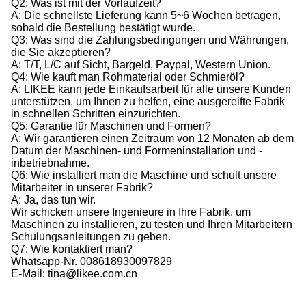
Q2: Was ist mit der Vorlaufzeit?
A: Die schnellste Lieferung kann 5~6 Wochen betragen,
sobald die Bestellung bestätigt wurde.
Q3: Was sind die Zahlungsbedingungen und Währungen,
die Sie akzeptieren?
A: T/T, L/C auf Sicht, Bargeld, Paypal, Western Union.
Q4: Wie kauft man Rohmaterial oder Schmieröl?
A: LIKEE kann jede Einkaufsarbeit für alle unsere Kunden
unterstützen, um Ihnen zu helfen, eine ausgereifte Fabrik
in schnellen Schritten einzurichten.
Q5: Garantie für Maschinen und Formen?
A: Wir garantieren einen Zeitraum von 12 Monaten ab dem
Datum der Maschinen- und Formeninstallation und -
inbetriebnahme.
Q6: Wie installiert man die Maschine und schult unsere
Mitarbeiter in unserer Fabrik?
A: Ja, das tun wir.
Wir schicken unsere Ingenieure in Ihre Fabrik, um
Maschinen zu installieren, zu testen und Ihren Mitarbeitern
Schulungsanleitungen zu geben.
Q7: Wie kontaktiert man?
Whatsapp-Nr. 008618930097829
E-Mail: tina@likee.com.cn