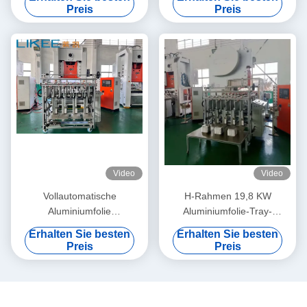
und konsistente Produktion
Lebensmittelbehälter
Preis
Preis
Maschine
Video
Video
Vollautomatische
H-Rahmen 19,8 KW
Aluminiumfolie
Aluminiumfolie-Tray-
Lebensmittelbehälter
Herstellmaschine mit
Erhalten Sie besten
Erhalten Sie besten
Maschine LIKEE T80 4
weißem und
Preis
Preis
Hohlräume
orangefarbenem Körper