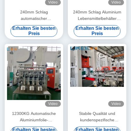
Video
Video
240mm Schlag
240mm Schlag Aluminium
automatischer
Lebensmittelbehälter
Folienbehälterhersteller für
Maschine mit 19,8KW
Erhalten Sie besten
Erhalten Sie besten
glatte und präzise
Stromverbrauch und 9000
Preis
Preis
Behälterherstellung
Pcs / Stunde
Produktionskapazität
Video
Video
12300KG Automatische
Stabile Qualität und
Aluminiumfolie-
kundenspezifische
Machmaschine für präzise
automatische Aluminiumfolie
Erhalten Sie besten
Erhalten Sie besten