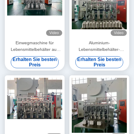
Video
Video
Einwegmaschine für
Aluminium-
Lebensmittelbehälter aus
Lebensmittelbehälter-
Aluminium mit 3
Maschine mit elektronisch
Erhalten Sie besten
Erhalten Sie besten
Hohlraumformen und 35-70
gesteuerter Folie-Fütterung
Preis
Preis
Schlägen pro Minute in C-
und einer Maschine ein
Rahmenstruktur
Arbeitsbetrieb