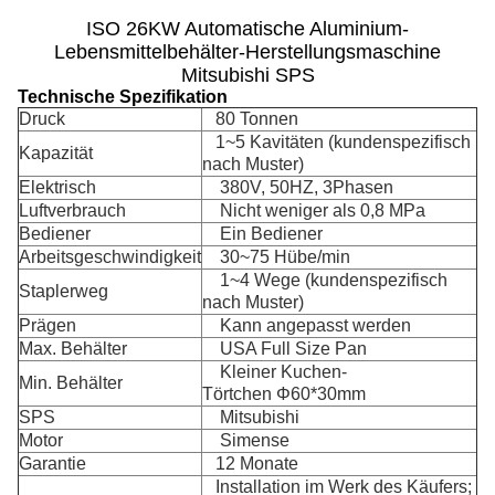
ISO 26KW Automatische Aluminium-
Lebensmittelbehälter-Herstellungsmaschine
Mitsubishi SPS
Technische Spezifikation
Druck
80 Tonnen
1~5 Kavitäten (kundenspezifisch
Kapazität
nach Muster)
Elektrisch
380V, 50HZ, 3Phasen
Luftverbrauch
Nicht weniger als 0,8 MPa
Bediener
Ein Bediener
Arbeitsgeschwindigkeit
30~75 Hübe/min
1~4 Wege (kundenspezifisch
Staplerweg
nach Muster)
Prägen
Kann angepasst werden
Max. Behälter
USA Full Size Pan
Kleiner Kuchen-
Min. Behälter
Törtchen Φ60*30mm
SPS
Mitsubishi
Motor
Simense
Garantie
12 Monate
Installation im Werk des Käufers;