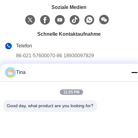
Soziale Medien
Schnelle Kontaktaufnahme
Telefon
86-021-57600070-86 18930097829
E-Mail-Adresse
Tina
tina@likee.com.cn
Anschrift
11:55 PM
Nr. 780 Xinlin Road, Stadt Zhelin, Bezirk Fengxian,
Shanghai, China 201416
Good day, what product are you looking for?
Datenschutz-Bestimmungen
|
Sitemap
Gute Qualität Chinas Aluminiumfolie-Behälter, der Maschine