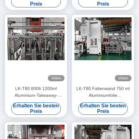
Ml Umweltfreundliche
Preis
Preis
Herstellmaschine
Video
Video
LK-T80 8006 1200ml
LK-T80 Faltenwand 750 ml
Aluminium-Takeaway-
Aluminiumfolie
Behälter, rechteckig, Einweg,
Lebensmittelbehälter ohne
Erhalten Sie besten
Erhalten Sie besten
Lebensmittelherstellungsmaschine
Farbverblendung Maschine
Preis
Preis