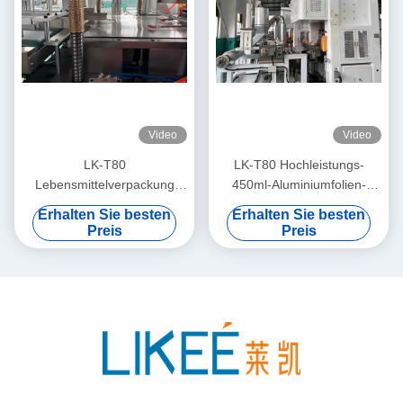
Video
Video
LK-T80
LK-T80 Hochleistungs-
Lebensmittelverpackung
450ml-Aluminiumfolien-
800ml Aluminiumfolien-
Lebensmittelbehälter-
Erhalten Sie besten
Erhalten Sie besten
Schale Legierung 8011
Isolierung-Rundform-
Preis
Preis
Einweg-Pfannen-
Herstellungsmaschine
Herstellungsmaschine