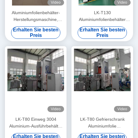
Video
Video
Aluminiumfolienbehälter-
LK-T130
Herstellungsmaschine,
Aluminiumfolienbehälter
recycelbar, glatte Wand,
Einweg rechteckig
Erhalten Sie besten
Erhalten Sie besten
rechteckig, zum Backen
Umweltfreundlich 1 LB
Preis
Preis
Folienpfanne
Video
Video
LK-T80 Einweg 3004
LK-T80 Gefrierschrank
Aluminium-Ausführbehälter
Aluminiumfolie
6A Folienherstellmaschine
Lebensmittelbehälter 1000
Erhalten Sie besten
Erhalten Sie besten