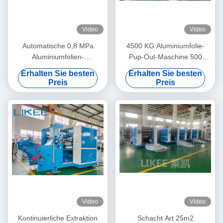
Video
Video
Automatische 0,8 MPa
4500 KG Aluminiumfolie-
Aluminiumfolien-
Pup-Out-Maschine 500
Umrollmaschine mit
Blätter/Min-Blatt-
Erhalten Sie besten
Erhalten Sie besten
Doppelwellen für Klebeband
Schneidemaschine
Preis
Preis
Video
Video
Kontinuierliche Extraktion
Schacht Art 25m2