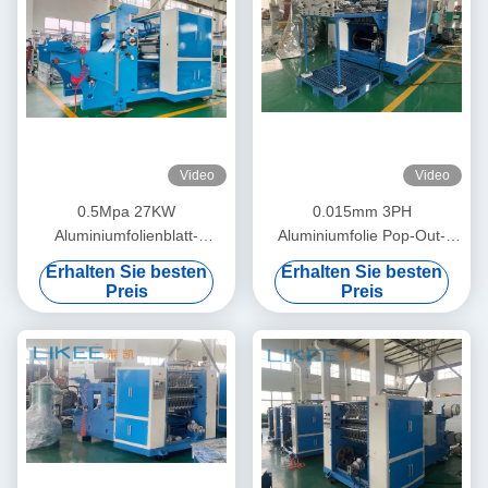
Video
Video
0.5Mpa 27KW
0.015mm 3PH
Aluminiumfolienblatt-
Aluminiumfolie Pop-Out-
Faltmaschine Mitsubishi
Maschine mit hoher
Erhalten Sie besten
Erhalten Sie besten
Inverter
Präzision
Preis
Preis