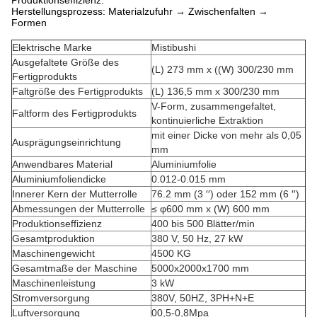
Produktionseffizienz.
Herstellungsprozess: Materialzufuhr → Zwischenfalten →
Formen
Elektrische Marke
Mistibushi
Ausgefaltete Größe des
(L) 273 mm x ((W) 300/230 mm
Fertigprodukts
Faltgröße des Fertigprodukts
(L) 136,5 mm x 300/230 mm
V-Form, zusammengefaltet,
Faltform des Fertigprodukts
kontinuierliche Extraktion
mit einer Dicke von mehr als 0,05
Ausprägungseinrichtung
mm
Anwendbares Material
Aluminiumfolie
Aluminiumfoliendicke
0.012-0.015 mm
Innerer Kern der Mutterrolle
76.2 mm (3 ′′) oder 152 mm (6 ′′)
Abmessungen der Mutterrolle
≤ φ600 mm x (W) 600 mm
Produktionseffizienz
400 bis 500 Blätter/min
Gesamtproduktion
380 V, 50 Hz, 27 kW
Maschinengewicht
4500 KG
Gesamtmaße der Maschine
5000x2000x1700 mm
Maschinenleistung
3 kW
Stromversorgung
380V, 50HZ, 3PH+N+E
Luftversorgung
00,5-0,8Mpa