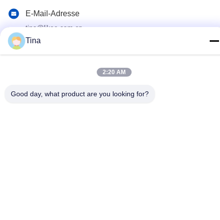
E-Mail-Adresse
tina@likee.com.cn
Tina
Anschrift
Nr. 780 Xinlin Road, Stadt Zhelin, Bezirk Fengxian,
Shanghai, China 201416
2:20 AM
Good day, what product are you looking for?
Datenschutz-Bestimmungen
|
Sitemap
Gute Qualität Chinas Aluminiumfolie-Behälter, der Maschine
herstellt Lieferant. Copyright-© 2021-2026 SHANGHAI LIKEE
MACHINERY MOULD CO.,LTD . Alle Rechte vorbehalten.