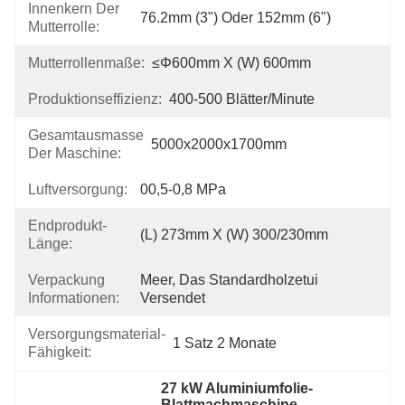
Innenkern Der
76.2mm (3") Oder 152mm (6")
Mutterrolle:
Mutterrollenmaße:
≤φ600mm X (W) 600mm
Produktionseffizienz:
400-500 Blätter/Minute
Gesamtausmasse
5000x2000x1700mm
Der Maschine:
Luftversorgung:
00,5-0,8 MPa
Endprodukt-
(L) 273mm X (W) 300/230mm
Länge:
Verpackung
Meer, Das Standardholzetui 
Informationen:
Versendet
Versorgungsmaterial-
1 Satz 2 Monate
Fähigkeit:
27 kW Aluminiumfolie-
Blattmachmaschine