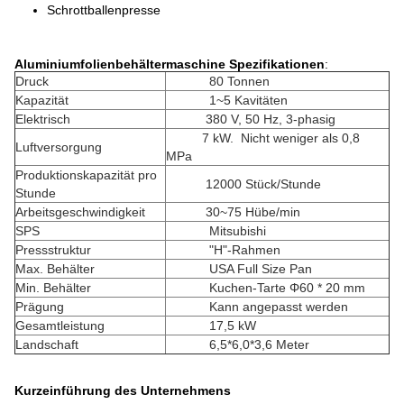
Schrottballenpresse
Aluminiumfolienbehältermaschine
Spezifikationen
:
Druck
80 Tonnen
Kapazität
1~5 Kavitäten
Elektrisch
380 V, 50 Hz, 3-phasig
7 kW. Nicht weniger als 0,8
Luftversorgung
MPa
Produktionskapazität pro
12000 Stück/Stunde
Stunde
Arbeitsgeschwindigkeit
30~75 Hübe/min
SPS
Mitsubishi
Pressstruktur
"H"-Rahmen
Max. Behälter
USA Full Size Pan
Min. Behälter
Kuchen-Tarte Φ60 * 20 mm
Prägung
Kann angepasst werden
Gesamtleistung
17,5 kW
Landschaft
6,5*6,0*3,6 Meter
Kurzeinführung des Unternehmens