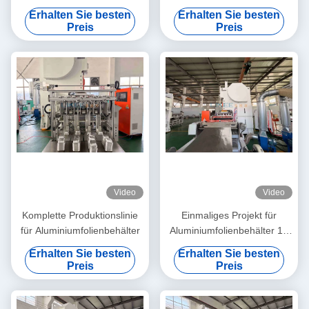
Originalfabrik 15 Jahre
Stabiler
Erhalten Sie besten
Erhalten Sie besten
Erfahrung Hersteller
Hochgeschwindigkeitsbetrieb
Preis
Preis
Video
Video
Komplette Produktionslinie
Einmaliges Projekt für
für Aluminiumfolienbehälter
Aluminiumfolienbehälter 15
Jahre
Erhalten Sie besten
Erhalten Sie besten
Preis
Preis