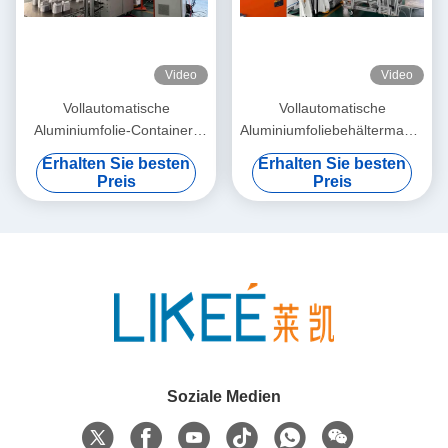
Video
Video
Vollautomatische
Vollautomatische
Aluminiumfolie-Container-
Aluminiumfoliebehältermaschine
Herstellmaschine mit 35-70
mit 3-Hohlraumform und C-
Erhalten Sie besten
Erhalten Sie besten
Schlägen/Min. und C-Frame-
Rahmenstruktur
Preis
Preis
Hydraulikpresse
Soziale Medien