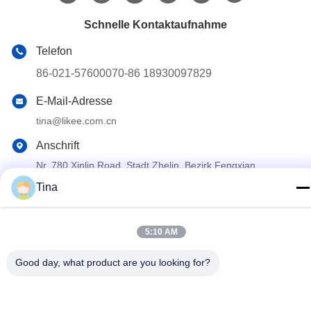
Schnelle Kontaktaufnahme
Telefon
86-021-57600070-86 18930097829
E-Mail-Adresse
tina@likee.com.cn
Anschrift
Nr. 780 Xinlin Road, Stadt Zhelin, Bezirk Fengxian,
Shanghai, China 201416
Tina
Datenschutz-Bestimmungen
|
Sitemap
5:10 AM
Gute Qualität Chinas Aluminiumfolie-Behälter, der Maschine
herstellt Lieferant. Copyright-© 2021-2026 SHANGHAI LIKEE
Good day, what product are you looking for?
MACHINERY MOULD CO.,LTD . Alle Rechte vorbehalten.