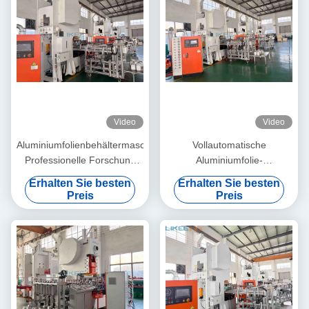
Video
Video
Aluminiumfolienbehältermaschine
Vollautomatische
Professionelle Forschung
Aluminiumfolie-
und Entwicklung 15 Jahre
Containermaschine mit 19
Erhalten Sie besten
Erhalten Sie besten
kW Motorleistung und
Preis
Preis
Übersee-Installationsdienst