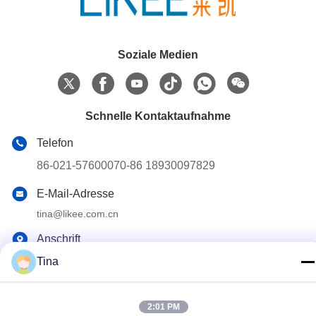
Soziale Medien
Schnelle Kontaktaufnahme
Telefon
86-021-57600070-86 18930097829
E-Mail-Adresse
tina@likee.com.cn
Anschrift
Nr. 780 Xinlin Road, Stadt Zhelin, Bezirk Fengxian,
Tina
Shanghai, China 201416
2:01 PM
Datenschutz-Bestimmungen
|
Sitemap