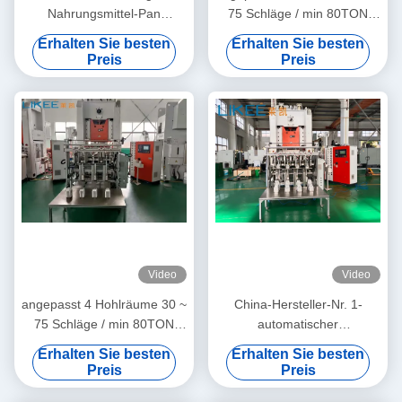
Nahrungsmittel-Pan
75 Schläge / min 80TON
Aluminum Foil Container
Aluminiumfolie Behälter
Erhalten Sie besten
Erhalten Sie besten
Making-Maschine
Herstellung Maschine
Preis
Preis
Video
Video
angepasst 4 Hohlräume 30 ~
China-Hersteller-Nr. 1-
75 Schläge / min 80TON
automatischer
Aluminiumfolie Behälter
Aluminiumfolie-Behälter, der
Erhalten Sie besten
Erhalten Sie besten
Herstellung Maschine
Maschine LK-T80 herstellt
Preis
Preis