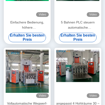
Video
Video
Einfachere Bedienung,
5 Bahnen PLC steuern
höhere
automatische
Produktionskapazität,
Aluminiumfolie-Behälter-
Erhalten Sie besten
Erhalten Sie besten
vollautomatische
Herstellungsmaschine
Preis
Preis
Aluminiumfolienbehälter-
Herstellungsmaschine
Video
Video
Vollautomatische Wegwerf-
angepasst 4 Hohlräume 30 ~