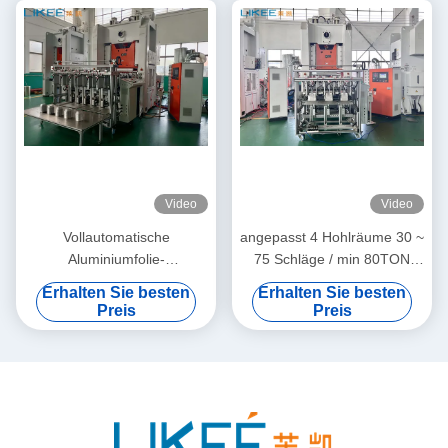
Video
Video
Vollautomatische
angepasst 4 Hohlräume 30 ~
Aluminiumfolie-
75 Schläge / min 80TON
Containermacherei 380V
Aluminiumfolie Behälter
Erhalten Sie besten
Erhalten Sie besten
50HZ
Herstellung Maschine
Preis
Preis